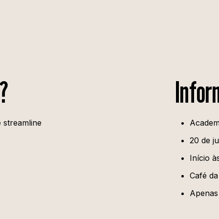
r?
Infor
 streamline
Academ
20 de j
Início à
Café da
Apenas 