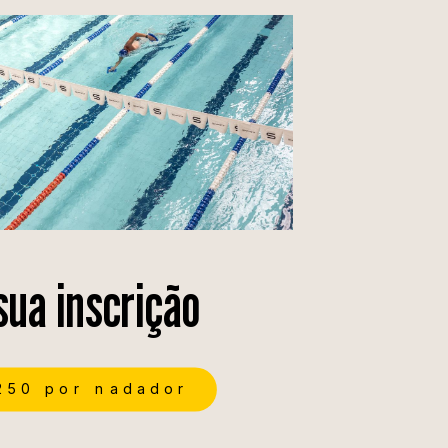
sua inscrição
250 por nadador