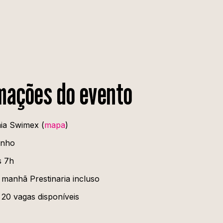
mações do evento
ia Swimex (
mapa
)
unho
s 7h
 manhã Prestinaria incluso
20 vagas disponíveis